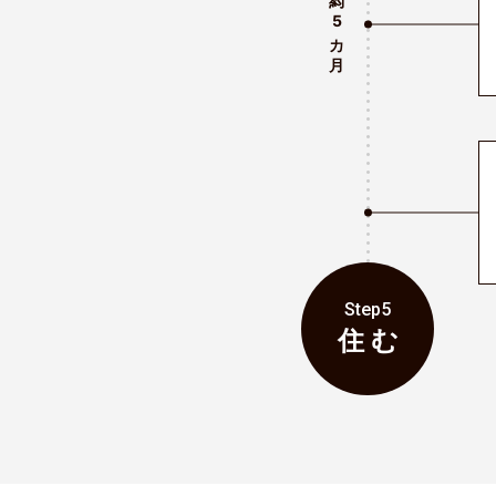
～
5
カ月
Step5
住 む