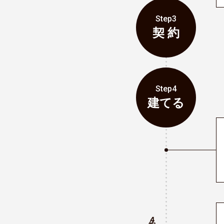
Step3
契 約
Step4
建てる
4