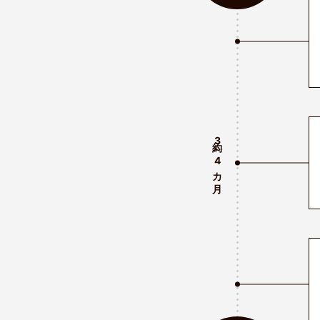
3
～
4
カ月