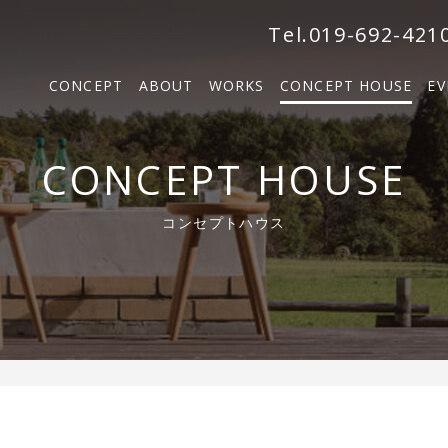
森の家
Tel.019-692-421
BOSCO VILLA
CONCEPT
ABOUT
WORKS
CONCEPT HOUSE
EV
SOLM
森の家
CONCEPT HOUSE
BOSCO VILLA
コンセプトハウス
SOLM【販売中】