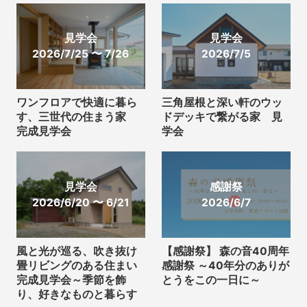
見学会
見学会
2026/7/25 〜 7/26
2026/7/5
ワンフロアで快適に暮ら
三角屋根と深い軒のウッ
す、三世代の住まう家
ドデッキで繋がる家 見
完成見学会
学会
見学会
感謝祭
2026/6/20 〜 6/21
2026/6/7
風と光が巡る、吹き抜け
【感謝祭】 森の音40周年
畳リビングのある住まい
感謝祭 ～40年分のありが
完成見学会～季節を飾
とうをこの一日に～
り、好きなものと暮らす