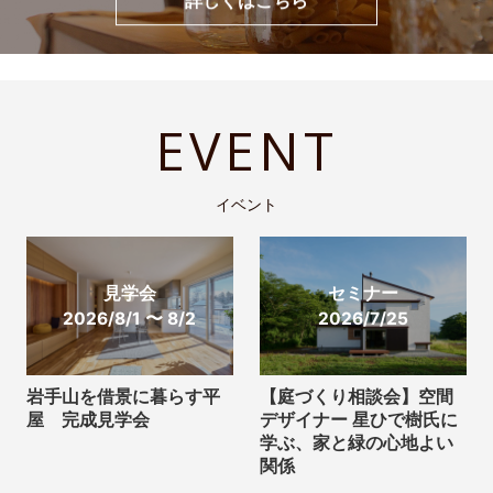
詳しくはこちら
EVENT
イベント
見学会
セミナー
2026/8/1 〜 8/2
2026/7/25
岩手山を借景に暮らす平
【庭づくり相談会】空間
屋 完成見学会
デザイナー 星ひで樹氏に
学ぶ、家と緑の心地よい
関係