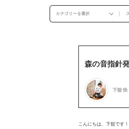
森の音指針発
下舘 快
こんにちは、下舘です！