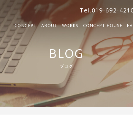
森の家
Tel.019-692-421
BOSCO VILLA
CONCEPT
ABOUT
WORKS
CONCEPT HOUSE
EV
SOLM
森の家
BLOG
BOSCO VILLA
ブログ
SOLM【販売中】