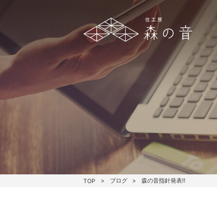
ブログ
森の音指針発表‼
TOP