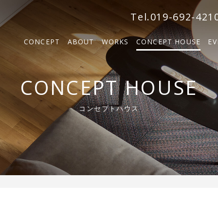
森の家
Tel.019-692-421
BOSCO VILLA
CONCEPT
ABOUT
WORKS
CONCEPT HOUSE
EV
SOLM
森の家
CONCEPT HOUSE
BOSCO VILLA
コンセプトハウス
SOLM【販売中】