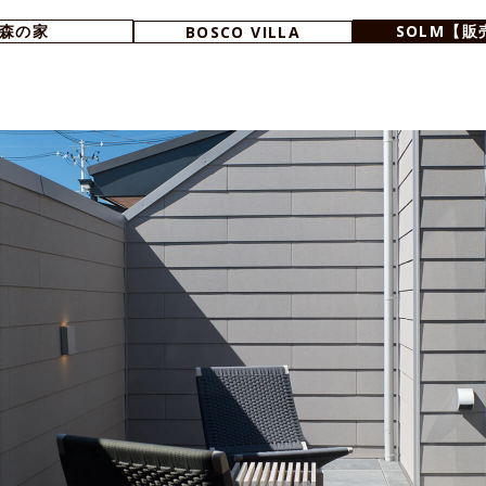
森の家
SOLM【販
BOSCO VILLA