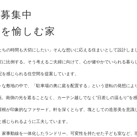
様募集中
しを愉しむ家
たちの時間も大切にしたい」そんな想いに応える住まいとして設計しま
実に比例する。そう考えるご夫婦に向けて、心が健やかでいられる暮ら
配を感じられる住空間を提案しています。
クトな敷地の中で、「駐車場の奥に庭を配置する」という逆転の発想によ
画。南側の光を遮ることなく、カーテン越しでなく“日差しの温もり”を
屋根が印象的なファサード。軒を深くとらず、塊としての造形美を意識
と感じられるように工夫しています。
、家事動線を一体化したランドリー、可変性を持たせた子ども室など、現