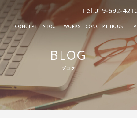
森の家
Tel.019-692-421
BOSCO VILLA
CONCEPT
ABOUT
WORKS
CONCEPT HOUSE
EV
SOLM
森の家
BLOG
BOSCO VILLA
ブログ
SOLM【販売中】