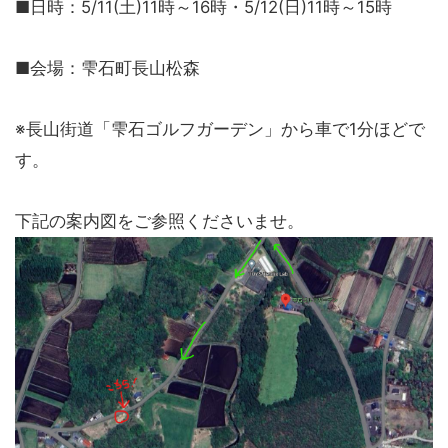
■日時：5/11(土)11時～16時・5/12(日)11時～15時
■会場：雫石町長山松森
※長山街道「雫石ゴルフガーデン」から車で1分ほどで
す。
下記の案内図をご参照くださいませ。