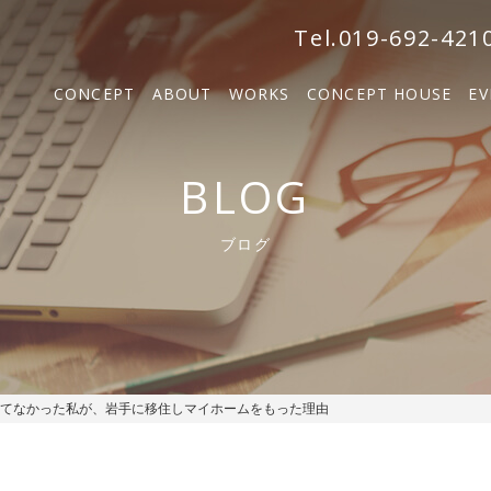
森の家
Tel.019-692-421
BOSCO VILLA
CONCEPT
ABOUT
WORKS
CONCEPT HOUSE
EV
SOLM
森の家
BLOG
BOSCO VILLA
ブログ
SOLM【販売中】
んてなかった私が、岩手に移住しマイホームをもった理由