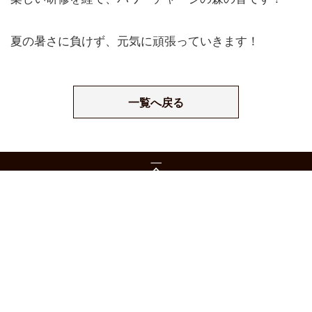
夏の暑さに負けず、元気に頑張っていきます！
一覧へ戻る
森の音 一級建築事務所 有限会社美建工業
〒020-0503 岩手県岩手郡雫石町七ツ森182-6（本社）
Tel：019-692-4210
Fax：019-692-4211