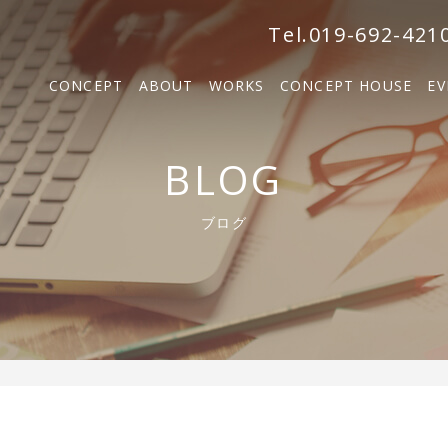
森の家
Tel.019-692-421
BOSCO VILLA
CONCEPT
ABOUT
WORKS
CONCEPT HOUSE
EV
SOLM
森の家
BLOG
BOSCO VILLA
ブログ
SOLM【販売中】