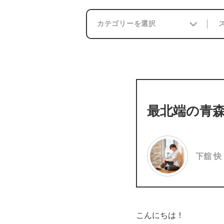
最北端の青
下舘 快
こんにちは！