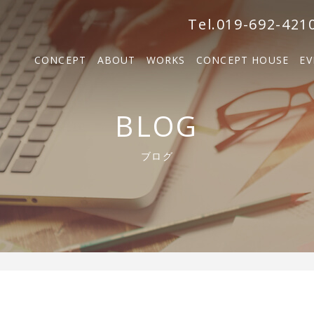
森の家
Tel.019-692-421
BOSCO VILLA
CONCEPT
ABOUT
WORKS
CONCEPT HOUSE
EV
SOLM
森の家
BLOG
BOSCO VILLA
ブログ
SOLM【販売中】