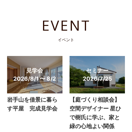
EVENT
イベント
見学会
セミナー
2026/8/1 〜 8/2
2026/7/25
岩手山を借景に暮ら
【庭づくり相談会】
す平屋 完成見学会
空間デザイナー 星ひ
で樹氏に学ぶ、家と
緑の心地よい関係