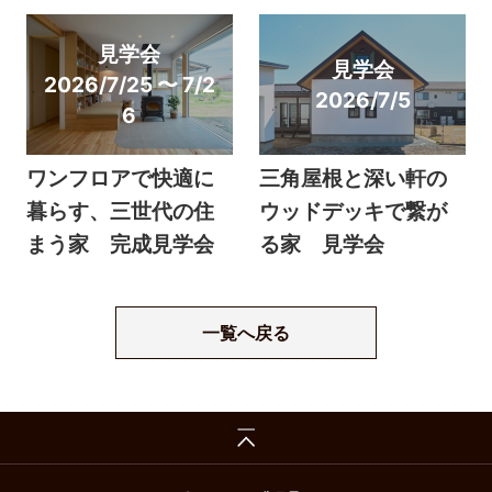
見学会
見学会
2026/7/25 〜 7/2
2026/7/5
6
ワンフロアで快適に
三角屋根と深い軒の
暮らす、三世代の住
ウッドデッキで繋が
まう家 完成見学会
る家 見学会
一覧へ戻る