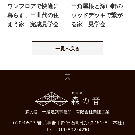
ワンフロアで快適に
三角屋根と深い軒の
暮らす、三世代の住
ウッドデッキで繋が
まう家 完成見学会
る家 見学会
一覧へ戻る
森の音 一級建築事務所 有限会社美建工業
〒020-0503 岩手県岩手郡雫石町七ツ森182-6（本社）
Tel：019-692-4210