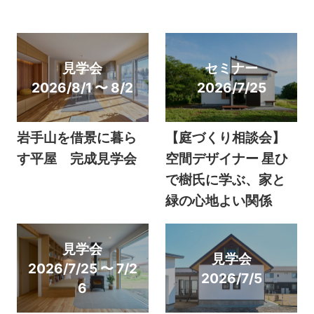
見学会
セミナー
2026/8/1 〜 8/2
2026/7/25
岩手山を借景に暮ら
【庭づくり相談会】
す平屋 完成見学会
空間デザイナー 星ひ
で樹氏に学ぶ、家と
緑の心地よい関係
見学会
見学会
2026/7/25 〜 7/2
2026/7/5
6