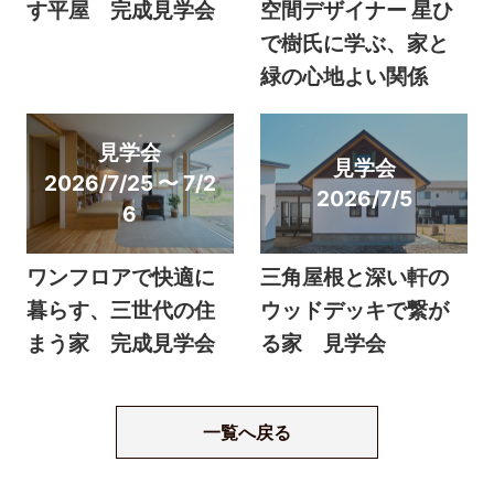
す平屋 完成見学会
空間デザイナー 星ひ
で樹氏に学ぶ、家と
緑の心地よい関係
見学会
見学会
2026/7/25 〜 7/2
2026/7/5
6
ワンフロアで快適に
三角屋根と深い軒の
暮らす、三世代の住
ウッドデッキで繋が
まう家 完成見学会
る家 見学会
一覧へ戻る