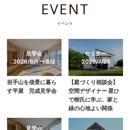
EVENT
イベント
見学会
セミナー
2026/8/1 〜 8/2
2026/7/25
岩手山を借景に暮ら
【庭づくり相談会】
す平屋 完成見学会
空間デザイナー 星ひ
で樹氏に学ぶ、家と
緑の心地よい関係
見学会