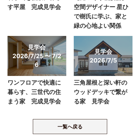
す平屋 完成見学会
空間デザイナー 星ひ
で樹氏に学ぶ、家と
緑の心地よい関係
見学会
見学会
2026/7/25 〜 7/2
2026/7/5
6
ワンフロアで快適に
三角屋根と深い軒の
暮らす、三世代の住
ウッドデッキで繋が
まう家 完成見学会
る家 見学会
一覧へ戻る