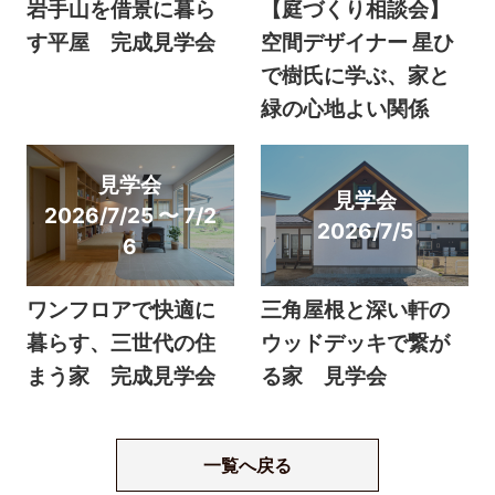
岩手山を借景に暮ら
【庭づくり相談会】
す平屋 完成見学会
空間デザイナー 星ひ
で樹氏に学ぶ、家と
緑の心地よい関係
見学会
見学会
2026/7/25 〜 7/2
2026/7/5
6
ワンフロアで快適に
三角屋根と深い軒の
暮らす、三世代の住
ウッドデッキで繋が
まう家 完成見学会
る家 見学会
一覧へ戻る