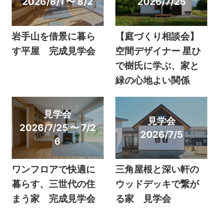
2026/8/1 〜 8/2
2026/7/25
岩手山を借景に暮ら
【庭づくり相談会】
す平屋 完成見学会
空間デザイナー 星ひ
で樹氏に学ぶ、家と
緑の心地よい関係
見学会
見学会
2026/7/25 〜 7/2
2026/7/5
6
ワンフロアで快適に
三角屋根と深い軒の
暮らす、三世代の住
ウッドデッキで繋が
まう家 完成見学会
る家 見学会