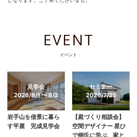
EVENT
イベント
見学会
セミナー
2026/8/1 〜 8/2
2026/7/25
岩手山を借景に暮ら
【庭づくり相談会】
す平屋 完成見学会
空間デザイナー 星ひ
で樹氏に学ぶ、家と