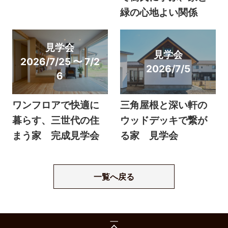
緑の心地よい関係
見学会
見学会
2026/7/25 〜 7/2
2026/7/5
6
ワンフロアで快適に
三角屋根と深い軒の
暮らす、三世代の住
ウッドデッキで繋が
まう家 完成見学会
る家 見学会
一覧へ戻る