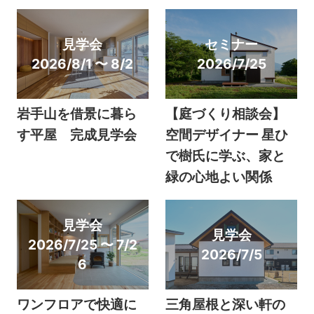
見学会
セミナー
2026/8/1 〜 8/2
2026/7/25
岩手山を借景に暮ら
【庭づくり相談会】
す平屋 完成見学会
空間デザイナー 星ひ
で樹氏に学ぶ、家と
緑の心地よい関係
見学会
見学会
2026/7/25 〜 7/2
2026/7/5
6
ワンフロアで快適に
三角屋根と深い軒の