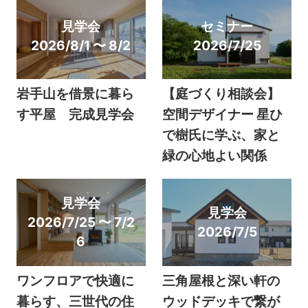
見学会
セミナー
2026/8/1 〜 8/2
2026/7/25
岩手山を借景に暮ら
【庭づくり相談会】
す平屋 完成見学会
空間デザイナー 星ひ
で樹氏に学ぶ、家と
緑の心地よい関係
見学会
見学会
2026/7/25 〜 7/2
2026/7/5
6
ワンフロアで快適に
三角屋根と深い軒の
暮らす、三世代の住
ウッドデッキで繋が