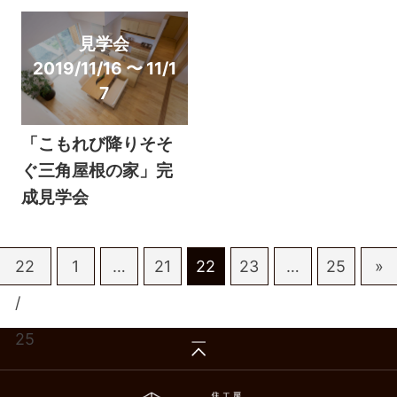
見学会
2019/11/16 〜 11/1
7
「こもれび降りそそ
ぐ三角屋根の家」完
成見学会
22
1
…
21
22
23
…
25
»
/
25