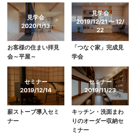
見学会
見学会
2019/12/21 〜 12/
2020/1/13
22
お客様の住まい拝見
「つなぐ家」完成見
会～平屋～
学会
セミナー
セミナー
2019/12/14
2019/11/23
薪ストーブ導入セミ
キッチン・洗面まわ
ナー
りのオーダー収納セ
ミナー