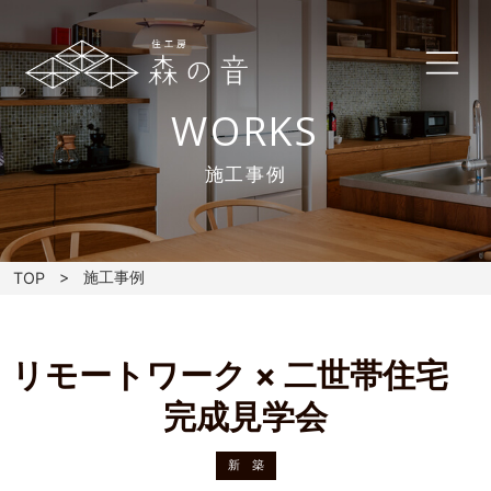
WORKS
施工事例
施工事例
TOP
リモートワーク × 二世帯住宅
完成見学会
新 築