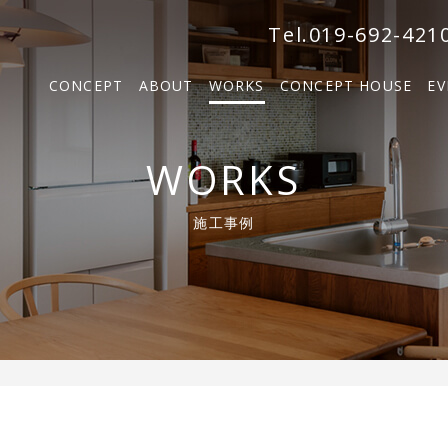
森の家
Tel.019-692-421
BOSCO VILLA
CONCEPT
ABOUT
WORKS
CONCEPT HOUSE
EV
SOLM
森の家
WORKS
BOSCO VILLA
施工事例
SOLM【販売中】