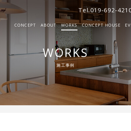
森の家
Tel.019-692-421
BOSCO VILLA
CONCEPT
ABOUT
WORKS
CONCEPT HOUSE
EV
SOLM
森の家
WORKS
BOSCO VILLA
施工事例
SOLM【販売中】