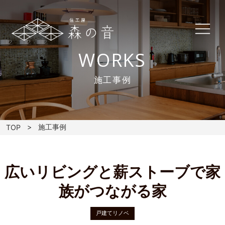
WORKS
施工事例
施工事例
TOP
広いリビングと薪ストーブで家
族がつながる家
戸建てリノベ