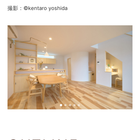
撮影：©kentaro yoshida