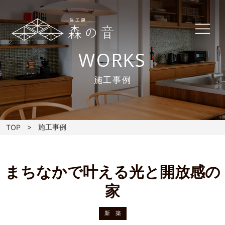
WORKS
施工事例
施工事例
TOP
まちなかで叶える光と開放感の
家
新 築