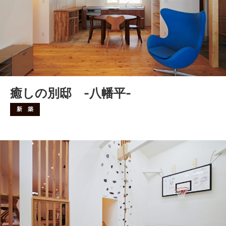
癒しの別邸 -八幡平-
新 築