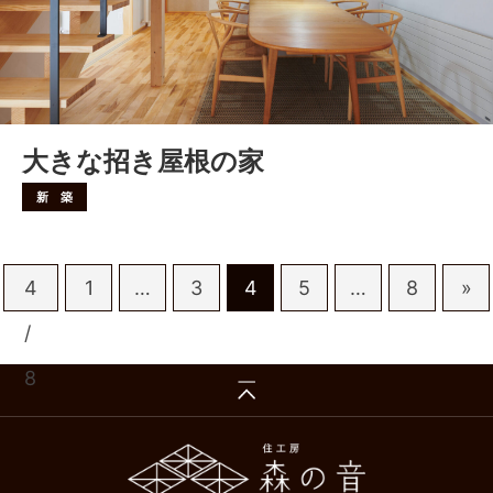
大きな招き屋根の家
新 築
4
1
…
3
4
5
…
8
»
/
8