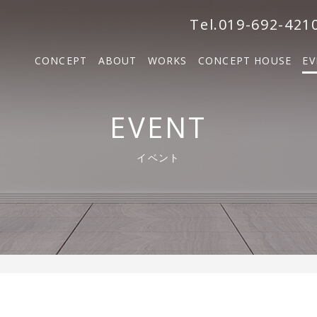
森の家
Tel.019-692-421
BOSCO VILLA
CONCEPT
ABOUT
WORKS
CONCEPT HOUSE
EV
SOLM
森の家
EVENT
BOSCO VILLA
イベント
SOLM【販売中】