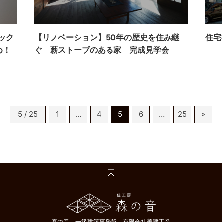
ック
【リノベーション】50年の歴史を住み継
住宅
め！
ぐ 薪ストーブのある家 完成見学会
5 / 25
1
…
4
5
6
…
25
»
森の音 一級建築事務所 有限会社美建工業