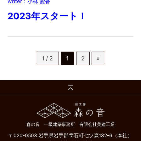
writer：小林 愛香
2023年スタート！
1 / 2
1
2
»
森の音 一級建築事務所 有限会社美建工業
〒020-0503 岩手県岩手郡雫石町七ツ森182-6（本社）