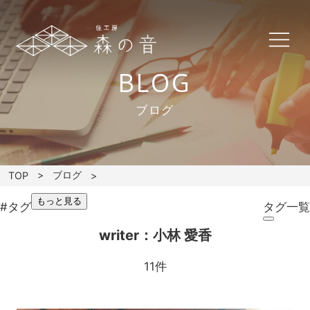
BLOG
ブログ
ブログ
TOP
もっと見る
#タグ
タグ一覧
writer：小林 愛香
11件