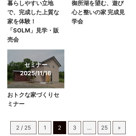
暮らしやすい立地
御所湖を望む、遊び
で、完成した上質な
心と整いの家 完成見
家を体験！
学会
「SOLM」見学・販
売会
セミナー
2025/11/16
おトクな家づくりセ
ミナー
2 / 25
1
2
3
…
25
»